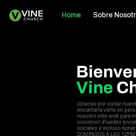
Home
Sobre Nosot
Bienve
Vine
Ch
¡Gracias por visitar nues
encantaría verte en pers
nuestro sitio web para 
nosotros! ¡Puedes encon
sociales e incluso dona
DOMINGOS A LAS 12PM