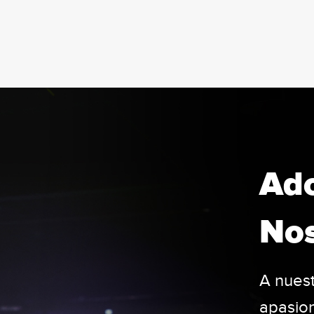
Ad
Nos
A nuest
apasio