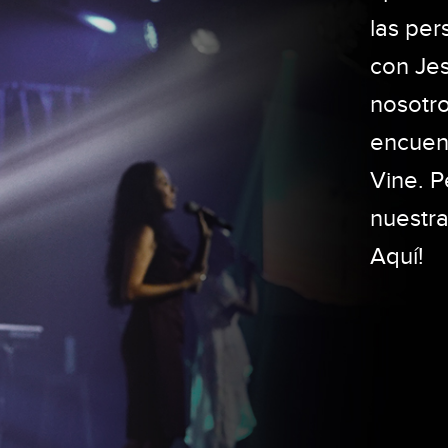
las per
con Je
nosotro
encuent
Vine. P
nuestr
Aquí!